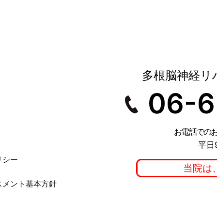
多根脳神経リ
06-6
お電話での
平日
リシー
当院は
スメント基本方針